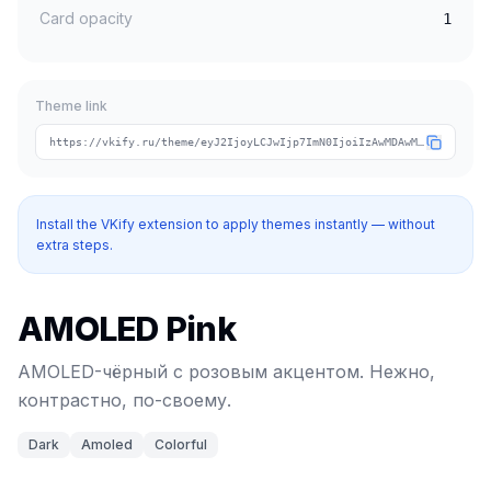
Card opacity
1
Theme link
https://vkify.ru/theme/eyJ2IjoyLCJwIjp7ImN0IjoiIzAwMDAwMCIsImNhIjoiI2VjNDg5OSIsInRpIjoiYW1vbGVkLXBpbmsifSwibiI6IkFNT0xFRCBQaW5rIiwidCI6WyJkYXJrIiwiYW1vbGVkIiwiY29sb3JmdWwiXX0
Install the VKify extension to apply themes instantly — without
extra steps.
AMOLED Pink
AMOLED-чёрный с розовым акцентом. Нежно,
контрастно, по-своему.
Dark
Amoled
Colorful