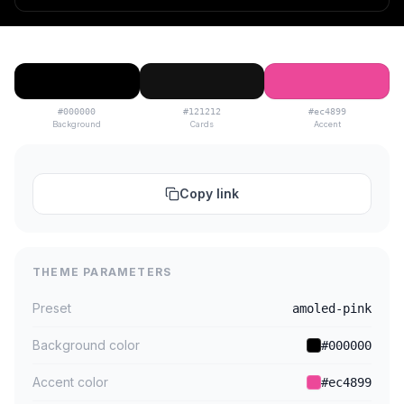
#000000
#121212
#ec4899
Background
Cards
Accent
Copy link
THEME PARAMETERS
Preset
amoled-pink
Background color
#000000
Accent color
#ec4899