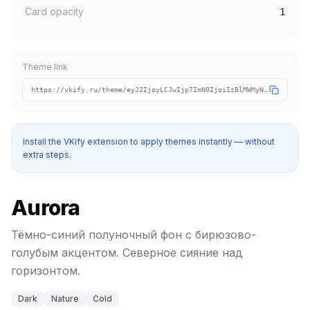
Card opacity
1
Theme link
https://vkify.ru/theme/eyJ2IjoyLCJwIjp7ImN0IjoiIzBlMWMyNiIsImNhIjoiIzAwZDlmZiIsInRpIjoiYXVyb3JhIn0sIm4iOiJBdXJvcmEiLCJ0IjpbImRhcmsiLCJuYXR1cmUiLCJjb2xkIl19
Install the VKify extension to apply themes instantly — without
extra steps.
Aurora
Тёмно-синий полуночный фон с бирюзово-
голубым акцентом. Северное сияние над
горизонтом.
Dark
Nature
Cold