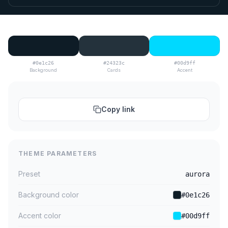
#0e1c26
#24323c
#00d9ff
Background
Cards
Accent
Copy link
THEME PARAMETERS
Preset
aurora
Background color
#0e1c26
Accent color
#00d9ff