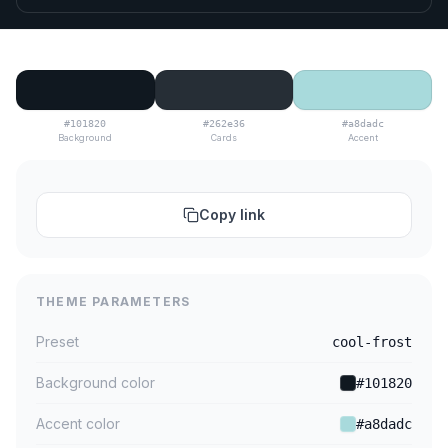
#101820
#262e36
#a8dadc
Background
Cards
Accent
Copy link
THEME PARAMETERS
Preset
cool-frost
Background color
#101820
Accent color
#a8dadc