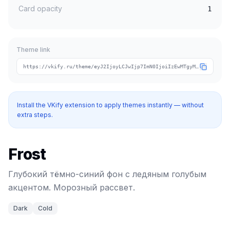
Card opacity
1
Theme link
https://vkify.ru/theme/eyJ2IjoyLCJwIjp7ImN0IjoiIzEwMTgyMCIsImNhIjoiI2E4ZGFkYyIsInRpIjoiY29vbC1mcm9zdCJ9LCJuIjoiRnJvc3QiLCJ0IjpbImRhcmsiLCJjb2xkIl19
Install the VKify extension to apply themes instantly — without
extra steps.
Frost
Глубокий тёмно-синий фон с ледяным голубым
акцентом. Морозный рассвет.
Dark
Cold