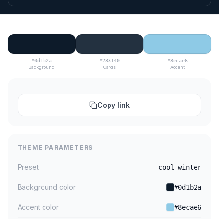
#0d1b2a
#233140
#8ecae6
Background
Cards
Accent
Copy link
THEME PARAMETERS
Preset
cool-winter
Background color
#0d1b2a
Accent color
#8ecae6