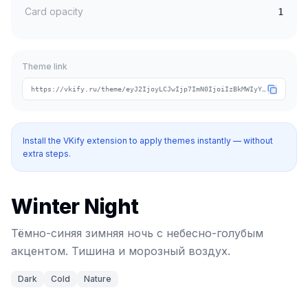
Card opacity
1
Theme link
https://vkify.ru/theme/eyJ2IjoyLCJwIjp7ImN0IjoiIzBkMWIyYSIsImNhIjoiIzhlY2FlNiIsInRpIjoiY29vbC13aW50ZXIifSwibiI6IldpbnRlciBOaWdodCIsInQiOlsiZGFyayIsImNvbGQiLCJuYXR1cmUiXX0
Install the VKify extension to apply themes instantly — without
extra steps.
Winter Night
Тёмно-синяя зимняя ночь с небесно-голубым
акцентом. Тишина и морозный воздух.
Dark
Cold
Nature