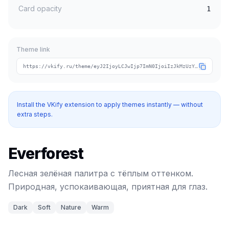
Card opacity
1
Theme link
https://vkify.ru/theme/eyJ2IjoyLCJwIjp7ImN0IjoiIzJkMzUzYiIsImNhIjoiI2E3YzA4MCIsInRpIjoiZXZlcmZvcmVzdCJ9LCJuIjoiRXZlcmZvcmVzdCIsInQiOlsiZGFyayIsInNvZnQiLCJuYXR1cmUiLCJ3YXJtIl19
Install the VKify extension to apply themes instantly — without
extra steps.
Everforest
Лесная зелёная палитра с тёплым оттенком.
Природная, успокаивающая, приятная для глаз.
Dark
Soft
Nature
Warm