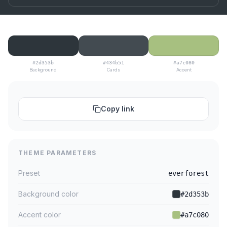
#2d353b
#434b51
#a7c080
Background
Cards
Accent
Copy link
THEME PARAMETERS
Preset
everforest
Background color
#2d353b
Accent color
#a7c080