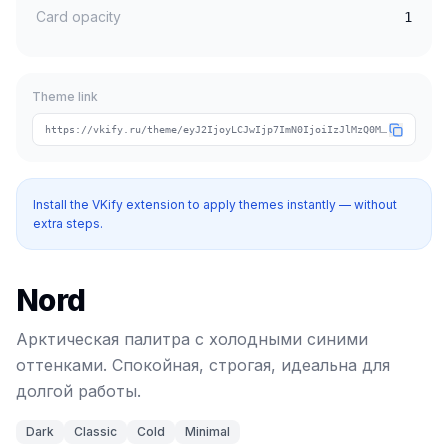
Card opacity
1
Theme link
https://vkify.ru/theme/eyJ2IjoyLCJwIjp7ImN0IjoiIzJlMzQ0MCIsImNhIjoiIzg4YzBkMCIsInRpIjoibm9yZCJ9LCJuIjoiTm9yZCIsInQiOlsiZGFyayIsImNsYXNzaWMiLCJjb2xkIiwibWluaW1hbCJdfQ
Install the VKify extension to apply themes instantly — without
extra steps.
Nord
Арктическая палитра с холодными синими
оттенками. Спокойная, строгая, идеальна для
долгой работы.
Dark
Classic
Cold
Minimal