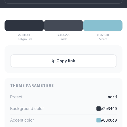
#2e3440
#444a56
#88c0d0
Background
Cards
Accent
Copy link
THEME PARAMETERS
Preset
nord
Background color
#2e3440
Accent color
#88c0d0