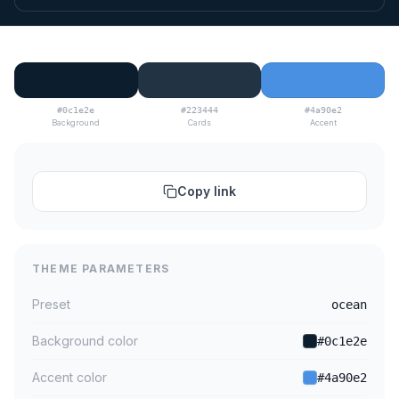
#0c1e2e
#223444
#4a90e2
Background
Cards
Accent
Copy link
THEME PARAMETERS
Preset
ocean
Background color
#0c1e2e
Accent color
#4a90e2