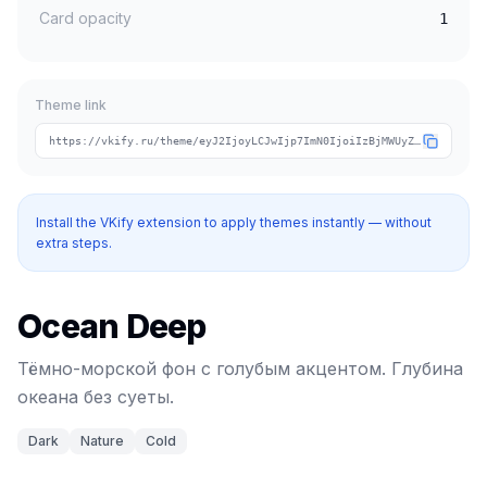
Card opacity
1
Theme link
https://vkify.ru/theme/eyJ2IjoyLCJwIjp7ImN0IjoiIzBjMWUyZSIsImNhIjoiIzRhOTBlMiIsInRpIjoib2NlYW4ifSwibiI6Ik9jZWFuIERlZXAiLCJ0IjpbImRhcmsiLCJuYXR1cmUiLCJjb2xkIl19
Install the VKify extension to apply themes instantly — without
extra steps.
Ocean Deep
Тёмно-морской фон с голубым акцентом. Глубина
океана без суеты.
Dark
Nature
Cold