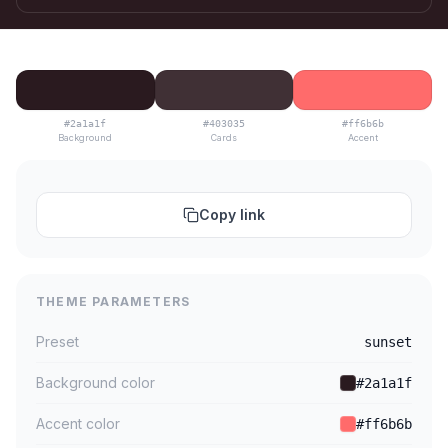
#2a1a1f
#403035
#ff6b6b
Background
Cards
Accent
Copy link
THEME PARAMETERS
Preset
sunset
Background color
#2a1a1f
Accent color
#ff6b6b