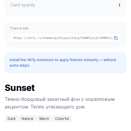
Card opacity
1
Theme link
https://vkify.ru/theme/eyJ2IjoyLCJwIjp7ImN0IjoiIzJhMWExZiIsImNhIjoiI2ZmNmI2YiIsInRpIjoic3Vuc2V0In0sIm4iOiJTdW5zZXQiLCJ0IjpbImRhcmsiLCJuYXR1cmUiLCJ3YXJtIiwiY29sb3JmdWwiXX0
Install the VKify extension to apply themes instantly — without
extra steps.
Sunset
Тёмно-бордовый закатный фон с коралловым
акцентом. Тепло угасающего дня.
Dark
Nature
Warm
Colorful