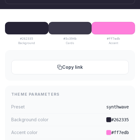
#262335
#3c394b
#ff7edb
Background
Cards
Accent
Copy link
THEME PARAMETERS
Preset
synthwave
Background color
#262335
Accent color
#ff7edb