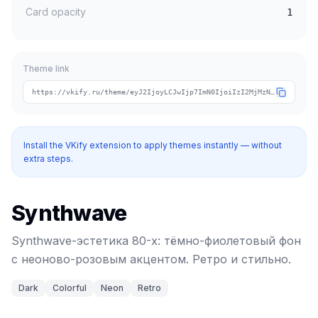
Card opacity
1
Theme link
https://vkify.ru/theme/eyJ2IjoyLCJwIjp7ImN0IjoiIzI2MjMzNSIsImNhIjoiI2ZmN2VkYiIsInRpIjoic3ludGh3YXZlIn0sIm4iOiJTeW50aHdhdmUiLCJ0IjpbImRhcmsiLCJjb2xvcmZ1bCIsIm5lb24iLCJyZXRybyJdfQ
Install the VKify extension to apply themes instantly — without
extra steps.
Synthwave
Synthwave-эстетика 80-х: тёмно-фиолетовый фон
с неоново-розовым акцентом. Ретро и стильно.
Dark
Colorful
Neon
Retro