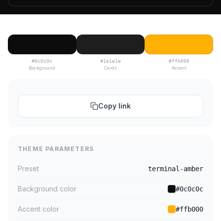
#0c0c0c
#1e1e1e
#ffb000
Background
Cards
Accent
Copy link
THEME PARAMETERS
Preset
terminal-amber
Background color
#0c0c0c
Accent color
#ffb000