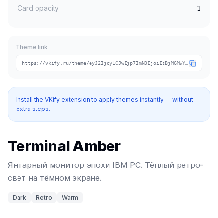
Card opacity
1
Theme link
https://vkify.ru/theme/eyJ2IjoyLCJwIjp7ImN0IjoiIzBjMGMwYyIsImNhIjoiI2ZmYjAwMCIsInRpIjoidGVybWluYWwtYW1iZXIifSwibiI6IlRlcm1pbmFsIEFtYmVyIiwidCI6WyJkYXJrIiwicmV0cm8iLCJ3YXJtIl19
Install the VKify extension to apply themes instantly — without
extra steps.
Terminal Amber
Янтарный монитор эпохи IBM PC. Тёплый ретро-
свет на тёмном экране.
Dark
Retro
Warm