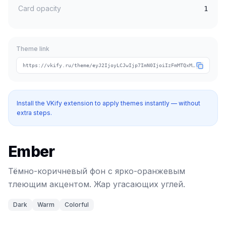
Card opacity
1
Theme link
https://vkify.ru/theme/eyJ2IjoyLCJwIjp7ImN0IjoiIzFmMTQxMCIsImNhIjoiI2ZmNmIzNSIsInRpIjoid2FybS1lbWJlciJ9LCJuIjoiRW1iZXIiLCJ0IjpbImRhcmsiLCJ3YXJtIiwiY29sb3JmdWwiXX0
Install the VKify extension to apply themes instantly — without
extra steps.
Ember
Тёмно-коричневый фон с ярко-оранжевым
тлеющим акцентом. Жар угасающих углей.
Dark
Warm
Colorful