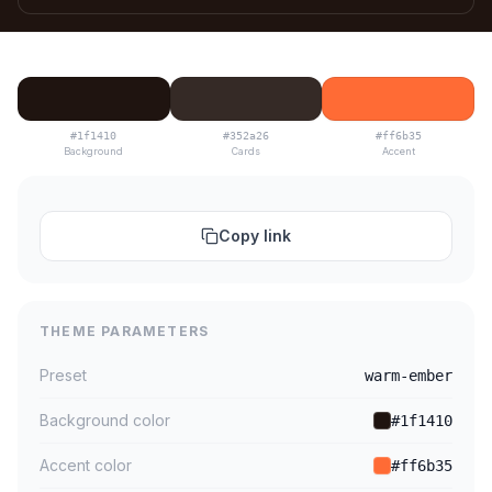
#1f1410
#352a26
#ff6b35
Background
Cards
Accent
Copy link
THEME PARAMETERS
Preset
warm-ember
Background color
#1f1410
Accent color
#ff6b35