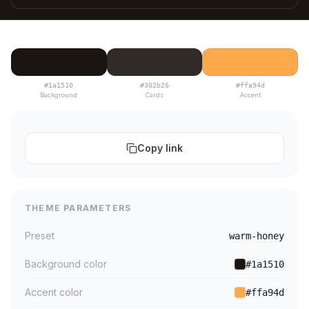
#1a1510
#302b26
#ffa94d
Background
Cards
Accent
Copy link
THEME PARAMETERS
Preset
warm-honey
Background color
#1a1510
Accent color
#ffa94d