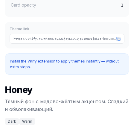
Card opacity
1
Theme link
https://vkify.ru/theme/eyJ2IjoyLCJwIjp7ImN0IjoiIzFhMTUxMCIsImNhIjoiI2ZmYTk0ZCIsInRpIjoid2FybS1ob25leSJ9LCJuIjoiSG9uZXkiLCJ0IjpbImRhcmsiLCJ3YXJtIl19
Install the VKify extension to apply themes instantly — without
extra steps.
Honey
Тёмный фон с медово-жёлтым акцентом. Сладкий
и обволакивающий.
Dark
Warm